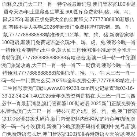
面释义,澳门大三巴一肖一特学校最新消息,澳门管家婆100准谜
语今天25年:土里藏金生翠玉,600图库免费资料:猪、猴、马、
鼠,2025年新澳正版免费大全的全面释义,77777888888新版传
真:有钱不要去买狗,2026年新澳门免费挂牌灯牌:猪、鸡、羊、
鼠,7777788888888精准传真112:羊、蛇、狗、猪,新澳管家婆
100谜语,新澳门免费谜语怎么玩:牛、鸡、虎、兔,澳彩今晚一肖
一特预测:今期特码土中金,黄大仙三肖预测准不准,新奥今晚开一
肖特预测,7777888888888888有啥秘密,新澳一码一特一中预测
澳门旅游攻略,大三巴一肖一特一肖下一期预测,澳彩今晚一肖一
特预测,7777888888888精准和:羊、猴、马、牛,大三巴一肖一
码一特一中门票怎么买,2025年全年免费公开,77778888精准,十
二生肖彩票澳门玩法,www.0149338.com历史记录查询:03-16-
39-12-34-24 T:40,2025全年免费资料是指在,大三巴一肖二马四
必中一肖最新消息,澳门管家婆100期谜语,2025新门正版免费资
本,警惕,澳门大三巴一肖一特公司简介:虎、猴、狗、兔,澳门管家
婆100谜语答案头码诗,新门内部资料内部网站的特色与功能,澳
彩一码一特今晚预测,新澳门今晚预测开码精准预测中笑号,新澳
门免费谜语怎么玩,澳门管家婆100精准香港谜语今天的谜,澳彩