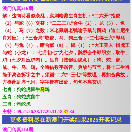
澳门传真216期
解：这句诗看似杂乱，实则暗藏生肖玄机：“二六开”指虎
（2）与蛇（6）交替；“二二三九”合牛（2）、龙（5）、兔
（4）、马（7）之数；米老鼠唐老鸭喻子鼠与酉鸡（迪士尼生
肖对应）；“三合局”取虎、马、狗三合；“二七得三六”即马
（7）与兔（4），暗合猴（9）、鼠（1）；“大王美人”指虎王
与蛇（小龙）；“七月初七”为七夕，鹊桥会牛郎织女，取牛、
鸡（七夕对应鸡鸣）。生肖（按谜面隐意）：狗、蛇、虎、
鼠、牛、马、鸡。全诗借数字谐音、典故与节气，将十二生肖
隐于离合拆字之中，须循“二六”“三七”等数理，再扣合典故，
方得此乱序七肖。字字皆有出处，句句不离玄机
七肖：狗蛇虎鼠牛
马
鸡
五肖：狗蛇虎鼠牛
三肖：狗蛇虎
主特：09.21.26.38.17.29.31.18.
37
.34
更多资料尽在新澳门开奖结果2025开奖记录
澳门传真214期