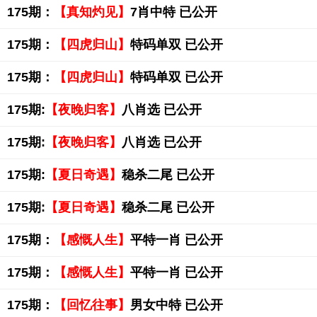
175期：
【真知灼见】
7肖中特 已公开
175期：
【四虎归山】
特码单双 已公开
175期：
【四虎归山】
特码单双 已公开
175期:
【夜晚归客】
八肖选 已公开
175期:
【夜晚归客】
八肖选 已公开
175期:
【夏日奇遇】
稳杀二尾 已公开
175期:
【夏日奇遇】
稳杀二尾 已公开
175期：
【感慨人生】
平特一肖 已公开
175期：
【感慨人生】
平特一肖 已公开
175期：
【回忆往事】
男女中特 已公开