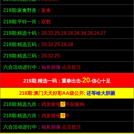
219期:家禽野兽：
家禽
219期:平特一肖：
双数
219期:精选十码：
20.32.25.19.18.26.34.28.24.27
219期:精选五码：
20.32.25.19.18
219期:精选三码：
20.32.25
六合活动进行中：
站长担保
点击投注
20
219期:精选一码：重拳出击-
-信心十足
218期:澳门天天好彩AA级公开;
还等啥大胆砸
218期:精选九肖：
鸡龙猪兔
虎
牛鼠猴狗
218期:精选六肖：
鸡龙猪兔
虎
牛
六合活动进行中：
站长担保
点击投注