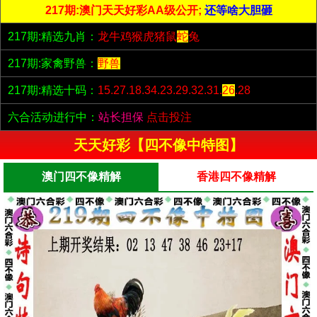
217期:澳门天天好彩AA级公开;
还等啥大胆砸
217期:精选九肖：
龙牛鸡猴虎猪鼠
蛇
兔
217期:家禽野兽：
野兽
217期:精选十码：
15.27.18.34.23.29.32.31.
26
.28
六合活动进行中：
站长担保
点击投注
天天好彩【四不像中特图】
澳门四不像精解
香港四不像精解