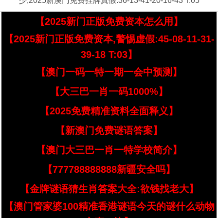
少,2025新澳门免费挂牌真假:36-13-41-20-16-43 T:05
【2025新门正版免费资本怎么用】
【2025新门正版免费资本,警惕虚假:45-08-11-31-
39-18 T:03】
【澳门一码一特一期一会中预测】
【大三巴一肖一码1000%】
【2025免费精准资料全面释义】
【新澳门免费谜语答案】
【澳门大三巴一肖一特学校简介】
【777788888888新疆安全吗】
【金牌谜语猜生肖答案大全:欲钱找老大】
【澳门管家婆100精准香港谜语今天的谜什么动物