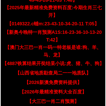
49-43-26-21-03 T:48】
【2025年最新精准免费资料百度:今期生肖三七
开】
【0149322.c蟽m:23-43-10-34-20-11 T:05】
【新奥今晚特一肖预测A1S:16-23-36-10-13-20
T:42】
【澳门大三巴一肖一码一特老板是谁:狗、羊、
马、龙】
【4887铁算结果开奘结杲小说:虎、猪、牛、狗】
【山西省地质勘查局二一一地质队】
【2026新澳免费资科提供】
【2026年最精准资料大全百度】
【大三巴一肖二肖预测】