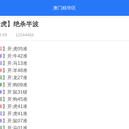
澳门精华区
老虎】绝杀半波
:59
12244455
双
】开:虎05准
单
】开:牛42准
双
】开:马13准
单
】开:羊48准
双
】开:龙27准
单
】开:狗09准
单
】开:鼠31错
双
】开:狗45准
单
】开:虎41准
双
】开:虎41准
单
】开:鼠07准
双
】开:马01准