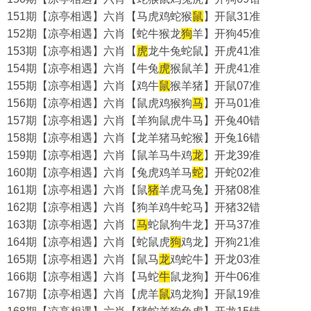
151期【凉亭相遇】六肖【马虎鸡蛇猴
鼠
】
开鼠31准
152期【凉亭相遇】六肖【蛇牛猴龙
狗
羊】
开狗45准
153期【凉亭相遇】六肖【
虎
龙牛兔蛇鼠】
开虎41准
154期【凉亭相遇】六肖【牛兔
虎
猴鼠羊】
开虎41准
155期【凉亭相遇】六肖【鸡牛
鼠
猴羊猪】
开鼠07准
156期【凉亭相遇】六肖【鼠虎鸡猴狗
马
】
开马01准
157期【凉亭相遇】六肖【羊狗鼠虎牛马】
开兔40错
158期【凉亭相遇】六肖【龙羊猪马蛇猴】
开兔16错
159期【凉亭相遇】六肖【鼠羊马牛鸡
龙
】
开龙39准
160期【凉亭相遇】六肖【兔虎鸡羊马
蛇
】
开蛇02准
161期【凉亭相遇】六肖【鼠
猪
羊虎马兔】
开猪08准
162期【凉亭相遇】六肖【狗羊鸡牛蛇马】
开猪32错
163期【凉亭相遇】六肖【
马
蛇鼠狗牛龙】
开马37准
164期【凉亭相遇】六肖【蛇鼠虎
狗
鸡龙】
开狗21准
165期【凉亭相遇】六肖【鼠马
龙
鸡蛇牛】
开龙03准
166期【凉亭相遇】六肖【马蛇
牛
鼠龙狗】
开牛06准
167期【凉亭相遇】六肖【虎羊
鼠
鸡龙狗】
开鼠19准