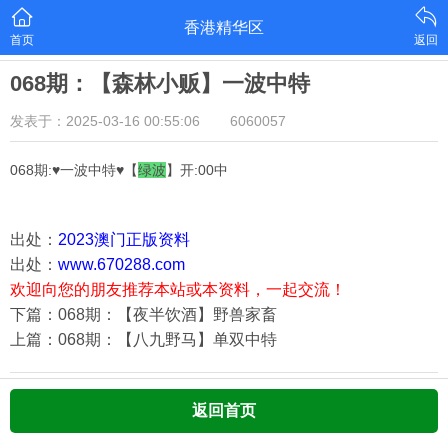
香港精华区
首页
返回
068期：【森林小贩】一波中特
发表于：2025-03-16 00:55:06
6060057
068期:♥一波中特♥【
绿
波
】开:00中
出处：
2023澳门正版资料
出处：
www.670288.com
欢迎向您的朋友推荐本站或本资料，一起交流！
下篇：068期：【夜半饮酒】野兽家畜
上篇：068期：【八九野马】单双中特
返回首页