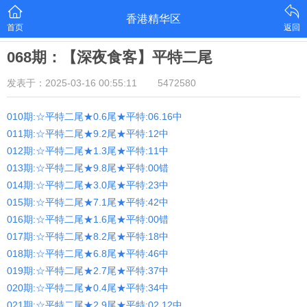
香港精华区
首页
返回
068期：【深夜食客】平特二尾
发表于：2025-03-16 00:55:11
5472580
010期:☆平特二尾★0.6尾★平特:06.16中
011期:☆平特二尾★9.2尾★平特:12中
012期:☆平特二尾★1.3尾★平特:11中
013期:☆平特二尾★9.8尾★平特:00错
014期:☆平特二尾★3.0尾★平特:23中
015期:☆平特二尾★7.1尾★平特:42中
016期:☆平特二尾★1.6尾★平特:00错
017期:☆平特二尾★8.2尾★平特:18中
018期:☆平特二尾★6.8尾★平特:46中
019期:☆平特二尾★2.7尾★平特:37中
020期:☆平特二尾★0.4尾★平特:34中
021期:☆平特二尾★2.9尾★平特:02.12中