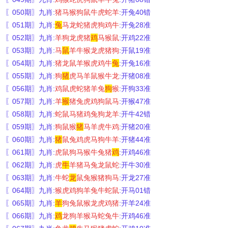
〖050期〗九肖:
猪马猴狗鼠牛虎蛇羊
:开兔40错
〖051期〗九肖:
兔
马龙蛇猪虎狗鸡牛
:开兔28准
〖052期〗九肖:
羊狗龙虎猪
鸡
马猴鼠
:开鸡22准
〖053期〗九肖:
马
鼠
羊牛猴龙虎猪狗
:开鼠19准
〖054期〗九肖:
猪龙鼠羊猴虎鸡牛
兔
:开兔16准
〖055期〗九肖:
狗
猪
虎马羊鼠猴牛龙
:开猪08准
〖056期〗九肖:
鸡鼠虎蛇猪羊兔
狗
猴
:开狗33准
〖057期〗九肖:
羊
猴
猪兔虎鸡狗鼠马
:开猴47准
〖058期〗九肖:
蛇鼠马猪鸡兔狗龙羊
:开牛42错
〖059期〗九肖:
狗鼠猴
猪
马羊虎牛鸡
:开猪20准
〖060期〗九肖:
猪
鼠兔鸡虎马狗牛羊
:开猪44准
〖061期〗九肖:
虎鼠狗马猴牛兔猪
鸡
:开鸡46准
〖062期〗九肖:
虎
牛
羊猪马兔龙鼠蛇
:开牛30准
〖063期〗九肖:
牛蛇
龙
鼠兔猴猪狗马
:开龙27准
〖064期〗九肖:
猴虎鸡狗羊兔牛蛇鼠
:开马01错
〖065期〗九肖:
羊
狗兔鼠猴龙虎鸡猪
:开羊24准
〖066期〗九肖:
鸡
龙狗羊猴马蛇兔牛
:开鸡46准