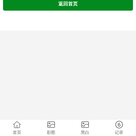
返回首页
首页
彩图
黑白
记录