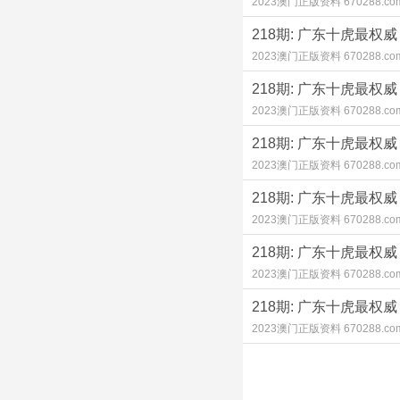
2023澳门正版资料 670288.co
218期: 广东十虎最
2023澳门正版资料 670288.co
218期: 广东十虎最
2023澳门正版资料 670288.co
218期: 广东十虎最
2023澳门正版资料 670288.co
218期: 广东十虎最
2023澳门正版资料 670288.co
218期: 广东十虎最
2023澳门正版资料 670288.co
218期: 广东十虎最
2023澳门正版资料 670288.co