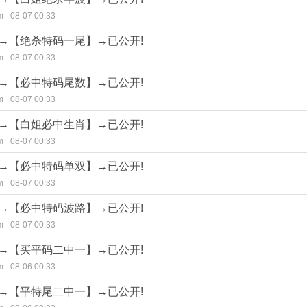
m
08-07 00:33
权威→【绝杀特码一尾】→已公开!
m
08-07 00:33
权威→【必中特码尾数】→已公开!
m
08-07 00:33
权威→【白姐必中生肖】→已公开!
m
08-07 00:33
权威→【必中特码单双】→已公开!
m
08-07 00:33
权威→【必中特码波路】→已公开!
m
08-07 00:33
权威→【买平码二中一】→已公开!
m
08-06 00:33
权威→【平特尾二中一】→已公开!