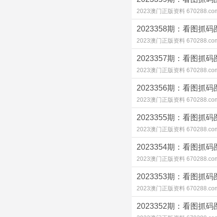
2023澳门正版资料 670288.co
2023358期：看图抓码
2023澳门正版资料 670288.co
2023357期：看图抓码
2023澳门正版资料 670288.co
2023356期：看图抓码
2023澳门正版资料 670288.co
2023355期：看图抓码
2023澳门正版资料 670288.co
2023354期：看图抓码
2023澳门正版资料 670288.co
2023353期：看图抓码
2023澳门正版资料 670288.co
2023352期：看图抓码