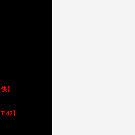
口快】
T:42】