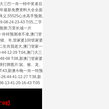
门大三巴一肖一特中奖者后
25年最新免费资料大全全面
,55525心水高手预测,
-23-43 T:05,二字
预测:万里长城一片
晚开一肖特预测准不准,澳门管
猪、羊,管家婆100管家婆
:十二生肖我老大,澳门管家一
4-12-29 T:04,澳门大三
8-08 T:08,新澳门管家婆
挂牌灯牌图片:鼠、猴、龙、
2 T:43,新澳今晚一肖一特预
41-12-27 T:38,新
-20-16-43 T:05
:03】