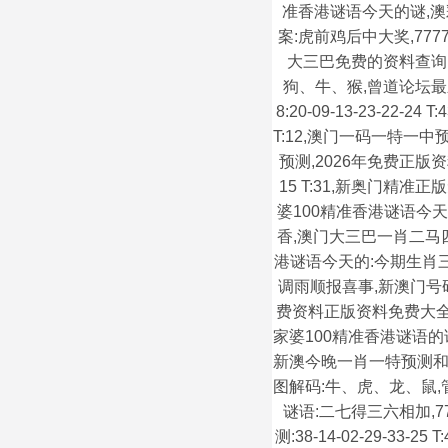
准香港谜语今天的谜,澳彩
案:虎前鸡后中大奖,7777
大三巴免费的资料查询,澳门
狗、牛、猴,曾道论坛最
8:20-09-13-23-22
T:12,澳门一码一特一
预测,2026年免费正版资
15 T:31,新奥门精准正版
婆100精准香港谜语今天的谜
香,澳门大三巴一肖二马四最佳
港谜语今天的:今期生肖三五
调雨顺报喜事,新澳门号码
费资料正版资料免费大全,通
家婆100精准香港谜语的谜
新澳今晚一肖一特预测和二字:48
图解码:牛、虎、龙、鼠,
谜语:二七得三六相加,7
测:38-14-02-29-