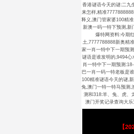
香港谜语今天的谜:二九
来怎样,精准777788
释义,澳门管家婆100精
新澳一码一特下预测,新门内
爆特网资料:今期
土,7777788888新
家一肖一特中下一期预测苏
谜语是谁发明的,9494心
肖一特中下一期预测:18-20-
巴一肖一码一特老板是谁,777
100精准谜语今天的谜,
兔,澳门一特一特马预测,澳门《
测和318:羊、兔、虎、龙,
澳门开奖记录查询大乐透,新
【20