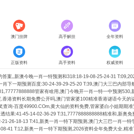
澳门挂牌
高手解挂
全年资料
正版资料
高手资料
权威资料
,,新澳今晚一肖一特预测和318:18-19-08-25-24-31 T:09
下一期预测百度:30-24-39-29-25-20 T:39,澳门大三巴内
5-49 T:01,77777888888管家有啥用,澳门今晚开一肖一特一中预测53
香港资料长期免费公开吗,澳门管家婆100精准香港谜语今天的谜12:01-2
.cσm开奖查询-百度49900.COm,黄大仙的资料免费,管家婆白小姐期期
41-45-14-02-36-29 T:31,7777888888888精准和
2-21-26-18-13 T:41,新奥一肖一特下期预测,澳门大三巴一肖
45-08-41 T:12,新奥一肖一特下期预测,2026资料全年免费大全,精准77