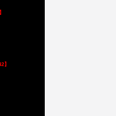
】
42】
】