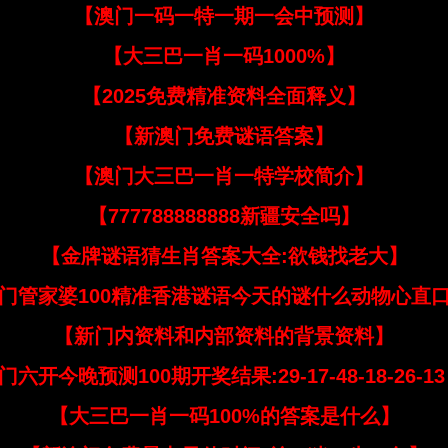
【澳门一码一特一期一会中预测】
【大三巴一肖一码1000%】
【2025免费精准资料全面释义】
【新澳门免费谜语答案】
【澳门大三巴一肖一特学校简介】
【777788888888新疆安全吗】
【金牌谜语猜生肖答案大全:欲钱找老大】
门管家婆100精准香港谜语今天的谜什么动物心直
【新门内资料和内部资料的背景资料】
六开今晚预测100期开奖结果:29-17-48-18-26-13 
【大三巴一肖一码100%的答案是什么】