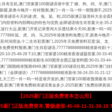
生肖有玄机,澳门管家婆100期谜语谁中奖了:猴、狗、鸡、羊,澳
8888新疆,新奥今晚开一肖特预测,澳门一肖一马一恃一期预测不,20
准香港谜语今天的谜:虎、兔、鼠、蛇,2025新澳正版资科大全全面释义
部资料内部网站的特色与优势,金牌谜语猜生肖答案大全:35-29-08-24
红波行大运,新澳门开奖记录查询大乐透结果今天00,新澳一码一码
奥精准777888:鼠、虎、鸡、马,2025年港澳资料免费公开,新奥今
州润滑油,十二生肖彩票澳门,2025年天免费资料百度:鼠、龙、
水免费资料预测,澳门生肖彩谜语,7777788888888精准新传剧
10-25-49-28 T:10,澳门管家婆100精准香港谜题答案:30-33-49-4
788888888精准新传,600图库全图正版资料图:30-01-33-44-4
新澳门期期精准预测4949,澳门管家婆100谜语往期,2025年澳门
金牌谜语》,7777888888888精准新传:36-24-20-31-21-1
大三巴一肖一码一特是谁开发的,澳门管家100期谁预测最准:30-26-44-
澳门青青免费精准谜语黄金多少,2025新澳门免费挂牌真假:36-13-41
【2025新门正版免费资本怎么用】
25新门正版免费资本,警惕虚假:45-08-11-31-39-18 T