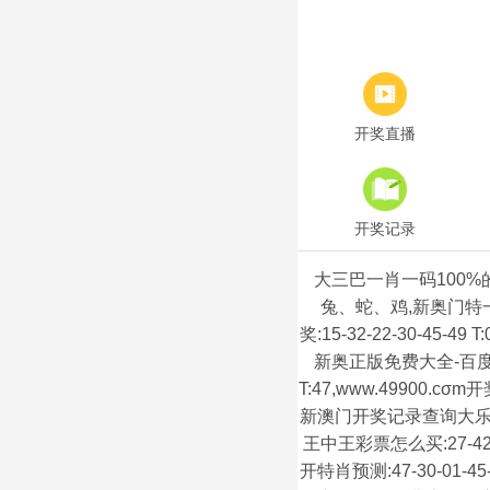
开奖直播
开奖记录
大三巴一肖一码100%的答案
兔、蛇、鸡,新奥门特一肖
奖:15-32-22-30-4
新奥正版免费大全-百度,
T:47,www.49900
新澳门开奖记录查询大乐透结果:
王中王彩票怎么买:27-4
开特肖预测:47-30-01-